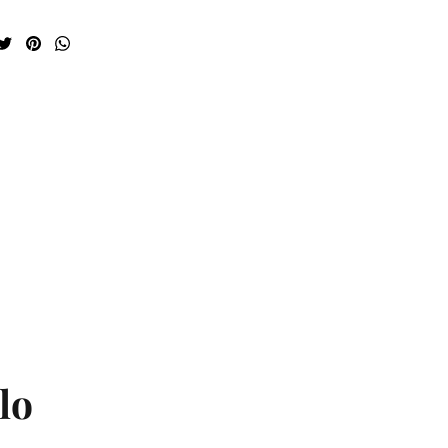
mpartir
Tuitear
Hacer
Translation
pin
missing:
es.general.social.share_on_whatsapp
lo