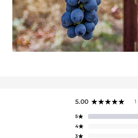
5.00
1
★
5
★
4
★
3