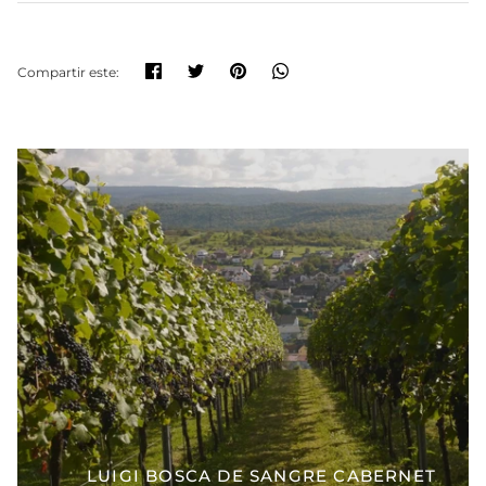
Compartir
Tuitear
Hacer
Translation
Compartir este:
pin
missing:
es.general.social.share
LUIGI BOSCA DE SANGRE CABERNET