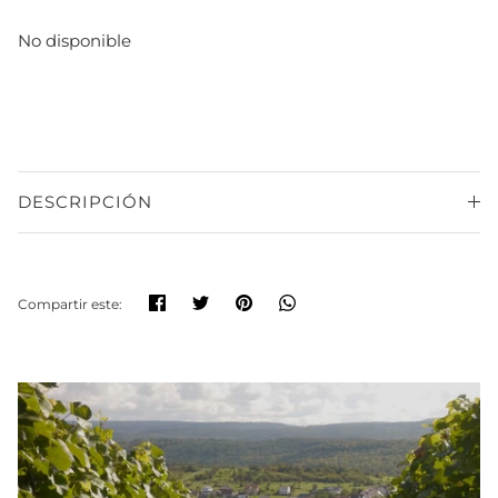
No disponible
DESCRIPCIÓN
Compartir
Tuitear
Hacer
Translation
Compartir este:
pin
missing:
es.general.social.share