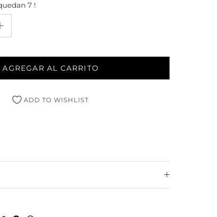
quedan 7 !
AGREGAR AL CARRITO
ADD TO WISHLIST