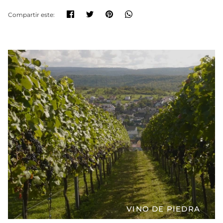
Compartir
Tuitear
Hacer
Translation
Compartir este:
pin
missing:
es.general.social.share
VINO DE PIEDRA