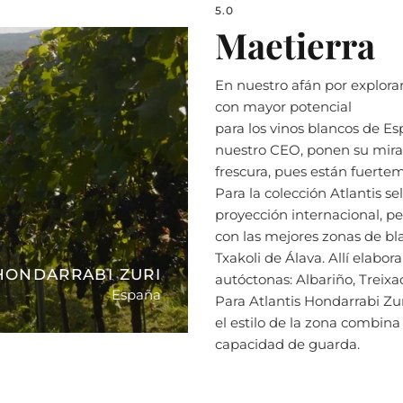
5.0
Maetierra
En nuestro afán por explora
con mayor potencial
para los vinos blancos de Es
nuestro CEO, ponen su mirad
frescura, pues están fuertem
Para la colección Atlantis 
proyección internacional, p
con las mejores zonas de bla
Txakoli de Álava. Allí elabo
 HONDARRABI ZURI
autóctonas: Albariño, Treixa
España
Para Atlantis Hondarrabi Zur
el estilo de la zona combin
capacidad de guarda.