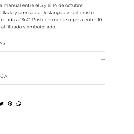
 manual entre el 5 y el 14 de octubre.
lillado y prensado. Desfangados del mosto.
olada a 13oC. Posteriormente reposa entre 10
 al filtrado y embotellado.
AS
EGA
mpartir
Tuitear
Hacer
Translation
pin
missing:
es.general.social.share_on_whatsapp